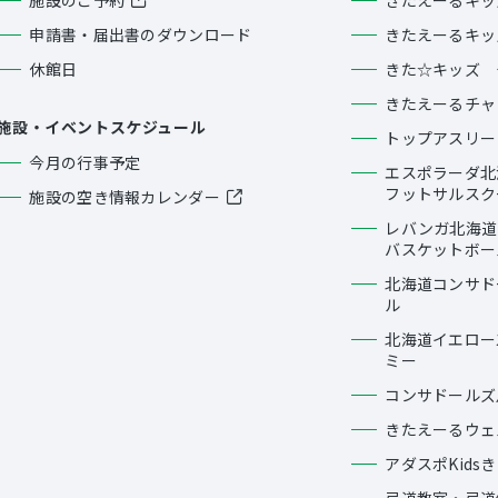
申請書・届出書のダウンロード
きたえーるキッ
休館日
きた☆キッズ 
きたえーるチャ
施設・イベントスケジュール
トップアスリー
今月の行事予定
エスポラーダ北
フットサルスク
施設の空き情報カレンダー
レバンガ北海道
バスケットボー
北海道コンサト
ル
北海道イエロー
ミー
コンサドールズ
きたえーるウェ
アダスポKids
弓道教室・弓道